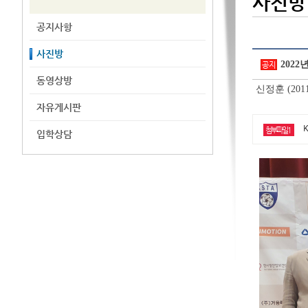
사진방
공지사항
사진방
202
공지
동영상방
신정훈 (2011
자유게시판
K
첨부파일1
입학상담