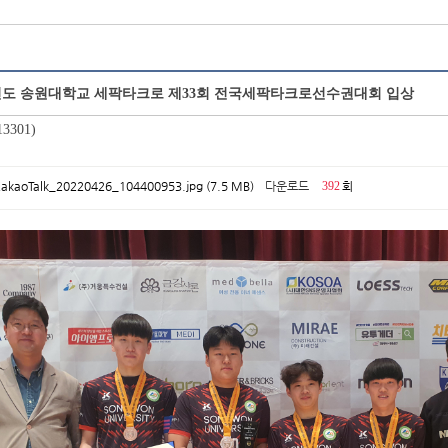
2년도 송원대학교 세팍타크로 제33회 전국세팍타크로선수권대회 입상
3301)
akaoTalk_20220426_104400953.jpg (7.5 MB)
다운로드
392
회