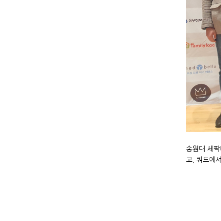
송원대 세팍
고, 쿼드에서