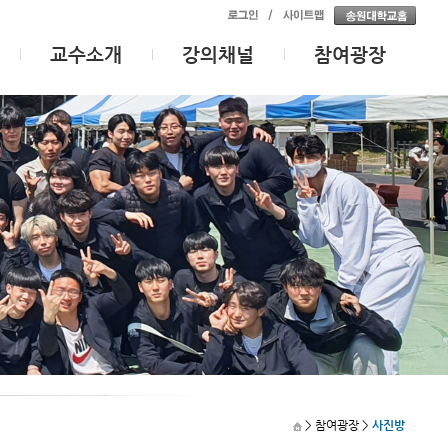
교수소개
강의채널
참여광장
> 참여광장
>
사진방