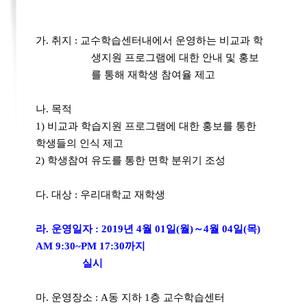
가
.
취지
:
교수학습센터내에서 운영하는 비교과 학
생지원 프로그램에 대한 안내 및 홍보
를 통해 재학생 참여율 제고
나
.
목적
1)
비교과 학습지원 프로그램에 대한 홍보를 통한
학생들의 인식 제고
2)
학생참여 유도를 통한 면학 분위기 조성
다
.
대상
:
우리대학교 재학생
라
.
운영일자
: 2019
년
4
월
01
일
(
월
)
～
4
월
04
일
(
목
)
AM 9:30~PM 17:30
까지
실시
마
.
운영장소
: A
동 지하
1
층 교수학습센터