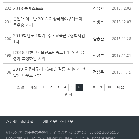
2018 동계스포츠
김승환
202
2018.12.03
송원대 야구단 2018 기장국제야구대축제
신정훈
201
2018.12.03
준우승 쾌거
2019학년도 1학기 국가 교육근로장학사업
김승환
200
2018.11.28
1차
[2018 대한민국브랜드만족도1위] 인재 양
신정훈
199
2018.11.21
성에 특성화된 지역 ...
2019 호주야구리그(ABL) 질롱코리아에 선
전성옥
198
2018.11.19
발된 이주호 학생
맨앞
이전
1
2
3
4
5
6
7
8
9
10
다음
맨뒤
개인정보처리방침
이메일무단수집거부
61756 전남광주통합특별시 남구 송암로 73 (송하동) TEL 062-360-5955
Copyright 2011(c) by SONGWON UNIVERSITY. All right reserved.