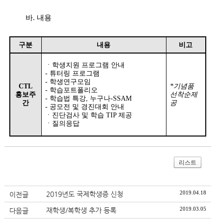
바
.
내용
구분
내용
비고
ㆍ
학생지원 프로그램 안내
-
튜터링 프로그램
-
학생연구모임
CTL
*
기념품
-
학습포트폴리오
홍보주
선착순제
-
학습법 특강
,
누구나
-SSAM
간
공
-
공모전 및 경진대회 안내
ㆍ
진단검사 및 학습
TIP
제공
ㆍ
질의응답
리스트
2019.04.18
2019년도 국제학생증 신청
이전글
2019.03.05
재학생/복학생 추가 등록
다음글