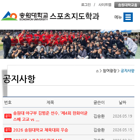
메뉴
> 참여광장
>
공지사항
공지사항
번호
제목
글쓴이
날짜
송원대 야구부 김범준 선수, ‘제4회 한화이글
김승환
2026.05.19
스배 고교 vs ...
2026 송원대학교 체육대회 우승
김승환
2026.05.15