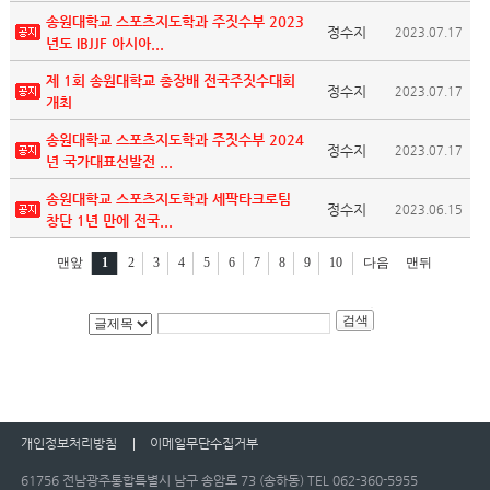
송원대학교 스포츠지도학과 주짓수부 2023
정수지
2023.07.17
년도 IBJJF 아시아...
제 1회 송원대학교 총장배 전국주짓수대회
정수지
2023.07.17
개최
송원대학교 스포츠지도학과 주짓수부 2024
정수지
2023.07.17
년 국가대표선발전 ...
송원대학교 스포츠지도학과 세팍타크로팀
정수지
2023.06.15
창단 1년 만에 전국...
맨앞
1
2
3
4
5
6
7
8
9
10
다음
맨뒤
개인정보처리방침
이메일무단수집거부
61756 전남광주통합특별시 남구 송암로 73 (송하동) TEL 062-360-5955