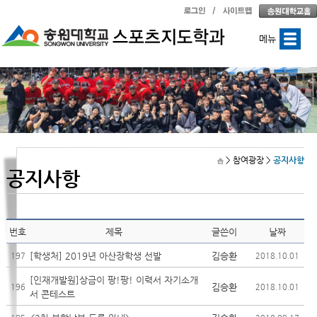
메뉴
> 참여광장
>
공지사항
공지사항
번호
제목
글쓴이
날짜
[학생처] 2019년 아산장학생 선발
김승환
197
2018.10.01
[인재개발원]상금이 팡!팡! 이력서 자기소개
김승환
196
2018.10.01
서 콘테스트