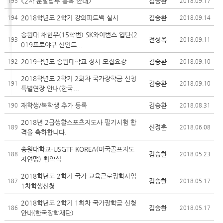
<2차 분할납부 등록 안내>
김승환
195
2018.09.17
2018학년도 2학기 강의피드백 실시
김승환
194
2018.09.14
송원대 채현우(15학번) SK와이번스 입단(2
전성옥
193
2018.09.11
019프로야구 신인드...
2019학년도 송원대학교 정시 모집요강
김승환
192
2018.09.10
2018학년도 2학기 2회차 국가장학금 신청
김승환
191
2018.09.10
특별연장 안내(한국...
재학생/복학생 추가 등록
김승환
190
2018.08.31
2018년 2급생활스포츠지도사 필기시험 합
신정훈
189
2018.06.08
격을 축하합니다.
송원대학교-USGTF KOREA(미국골프지도
김승환
188
2018.05.23
자연맹) 협약식
2018학년도 2학기 국가 교육근로장학사업
김승환
187
2018.05.17
1차학생신청
2018학년도 2학기 1회차 국가장학금 신청
김승환
186
2018.05.17
안내(한국장학재단)